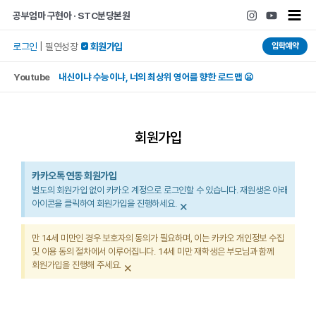
콘텐츠로
Main
공부엄마 구현아 · STC분당본원
건너뛰기
Men
입학예약
로그인
|
필연성장
 회원가입
Youtube
내신이냐 수능이냐, 너의 최상위 영어를 향한 로드맵 😦
회원가입
카카오톡 연동 회원가입
별도의 회원가입 없이 카카오 계정으로 로그인할 수 있습니다. 재원생은 아래
×
아이콘을 클릭하여 회원가입을 진행하세요.
만 14세 미만인 경우 보호자의 동의가 필요하며, 이는 카카오 개인정보 수집
및 이용 동의 절차에서 이루어집니다. 14세 미만 재학생은 부모님과 함께
×
회원가입을 진행해 주세요.