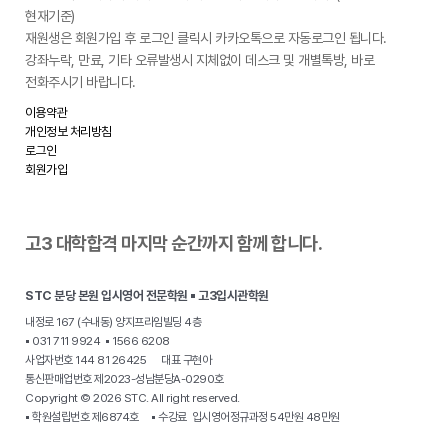
현재기준)
재원생은 회원가입 후 로그인 클릭시 카카오톡으로 자동로그인 됩니다.
강좌누락, 만료, 기타 오류발생시 지체없이 데스크 및 개별톡방, 바로
전화주시기 바랍니다.
이용약관
개인정보 처리방침
로그인
회원가입
고3 대학합격 마지막 순간까지 함께 합니다.
STC 분당 본원 입시영어 전문학원 ▪ 고3입시관학원
내정로 167 (수내동) 양지프라임빌딩 4층
▪ 031 711 9924 ▪ 1566 6208
사업자번호 144 81 26425 대표 구현아
통신판매업번호 제2023-성남분당A-0290호
Copyright © 2026 STC. All right reserved.
▪ 학원설립번호 제6874호 ▪ 수강료 입시영어정규과정 54만원 48만원