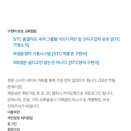
구현아 원장 교육칼럼
STC 출결카드 세개 그룹별 카드디자인 및 고리구입처 공유 [STC
가맹소식]
학원운영의 기둥시스템 [STC 학훈센 구현아]
100점은 쉽다고만 받는건 아니다. [STC영어 구현아]
본원 소식은 네이버 카페를 통해 가장 먼저 업데이트 됩니다. (24년 11월
현재기준)
재원생은 회원가입 후 로그인 클릭시 카카오톡으로 자동로그인 됩니다.
강좌누락, 만료, 기타 오류발생시 지체없이 데스크 및 개별톡방, 바로
전화주시기 바랍니다.
이용약관
개인정보 처리방침
로그인
회원가입