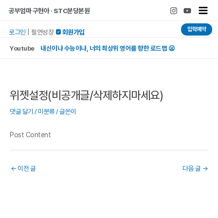
콘텐츠로
포스트
Main
공부엄마 구현아 · STC분당본원
건너뛰기
탐색
Men
입학예약
로그인
|
필연성장
 회원가입
Youtube
내신이냐 수능이냐, 너의 최상위 영어를 향한 로드맵 😦
위젯설정(비공개글/삭제하지마세요)
댓글 달기
/
미분류
/ 글쓴이
Post Content
←
이전 글
다음 글
→