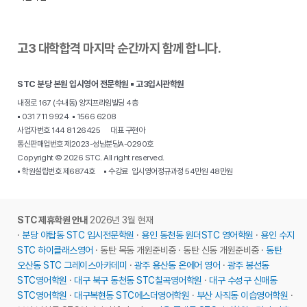
고3 대학합격 마지막 순간까지 함께 합니다.
STC 분당 본원 입시영어 전문학원 ▪ 고3입시관학원
내정로 167 (수내동) 양지프라임빌딩 4층
▪ 031 711 9924 ▪ 1566 6208
사업자번호 144 81 26425 대표 구현아
통신판매업번호 제2023-성남분당A-0290호
Copyright © 2026 STC. All right reserved.
▪ 학원설립번호 제6874호 ▪ 수강료 입시영어정규과정 54만원 48만원
STC 제휴학원 안내
2026년 3월 현재
·
분당 야탑동 STC 입시전문학원
·
용인 동천동 원더STC 영어학원
·
용인 수지
STC 하이클래스영어
· 동탄 목동 개원준비중 · 동탄 신동 개원준비중 ·
동탄
오산동 STC 그레이스아카데미
·
광주 용산동 온에어 영어
·
광주 봉선동
STC영어학원
·
대구 북구 동천동 STC칠곡영어학원
·
대구 수성구 신매동
STC영어학원
·
대구복현동 STC에스더영어학원
·
부산 사직동 이습영어학원
·