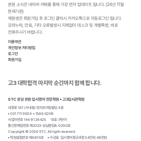
본원 소식은 네이버 카페를 통해 가장 먼저 업데이트 됩니다. (24년 11월
현재기준)
재원생은 회원가입 후 로그인 클릭시 카카오톡으로 자동로그인 됩니다.
강좌누락, 만료, 기타 오류발생시 지체없이 데스크 및 개별톡방, 바로
전화주시기 바랍니다.
이용약관
개인정보 처리방침
로그인
회원가입
고3 대학합격 마지막 순간까지 함께 합니다.
STC 분당 본원 입시영어 전문학원 ▪ 고3입시관학원
내정로 167 (수내동) 양지프라임빌딩 4층
▪ 031 711 9924 ▪ 1566 6208
사업자번호 144 81 26425 대표 구현아
통신판매업번호 제2023-성남분당A-0290호
Copyright © 2026 STC. All right reserved.
▪ 학원설립번호 제6874호 ▪ 수강료 입시영어정규과정 54만원 48만원