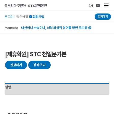
콘텐츠로
Main
공부엄마 구현아 · STC분당본원
건너뛰기
Men
입학예약
로그인
|
필연성장
 회원가입
Youtube
내신이냐 수능이냐, 너의 최상위 영어를 향한 로드맵 😦
[제휴학원] STC 천일문기본
신청하기
장바구니
설명