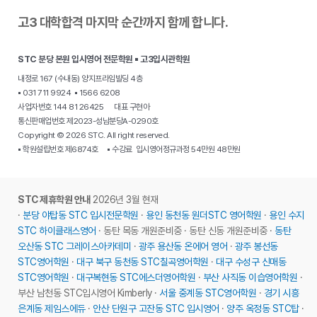
고3 대학합격 마지막 순간까지 함께 합니다.
STC 분당 본원 입시영어 전문학원 ▪ 고3입시관학원
내정로 167 (수내동) 양지프라임빌딩 4층
▪ 031 711 9924 ▪ 1566 6208
사업자번호 144 81 26425 대표 구현아
통신판매업번호 제2023-성남분당A-0290호
Copyright © 2026 STC. All right reserved.
▪ 학원설립번호 제6874호 ▪ 수강료 입시영어정규과정 54만원 48만원
STC 제휴학원 안내
2026년 3월 현재
·
분당 야탑동 STC 입시전문학원
·
용인 동천동 원더STC 영어학원
·
용인 수지
STC 하이클래스영어
· 동탄 목동 개원준비중 · 동탄 신동 개원준비중 ·
동탄
오산동 STC 그레이스아카데미
·
광주 용산동 온에어 영어
·
광주 봉선동
STC영어학원
·
대구 북구 동천동 STC칠곡영어학원
·
대구 수성구 신매동
STC영어학원
·
대구복현동 STC에스더영어학원
·
부산 사직동 이습영어학원
·
부산 남천동 STC입시영어 Kimberly ·
서울 중계동 STC영어학원
·
경기 시흥
은계동 제임스에듀
·
안산 단원구 고잔동 STC 입시영어
·
양주 옥정동 STC탑
·