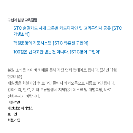
구현아 원장 교육칼럼
STC 출결카드 세개 그룹별 카드디자인 및 고리구입처 공유 [STC
가맹소식]
학원운영의 기둥시스템 [STC 학훈센 구현아]
100점은 쉽다고만 받는건 아니다. [STC영어 구현아]
본원 소식은 네이버 카페를 통해 가장 먼저 업데이트 됩니다. (24년 11월
현재기준)
재원생은 회원가입 후 로그인 클릭시 카카오톡으로 자동로그인 됩니다.
강좌누락, 만료, 기타 오류발생시 지체없이 데스크 및 개별톡방, 바로
전화주시기 바랍니다.
이용약관
개인정보 처리방침
로그인
회원가입