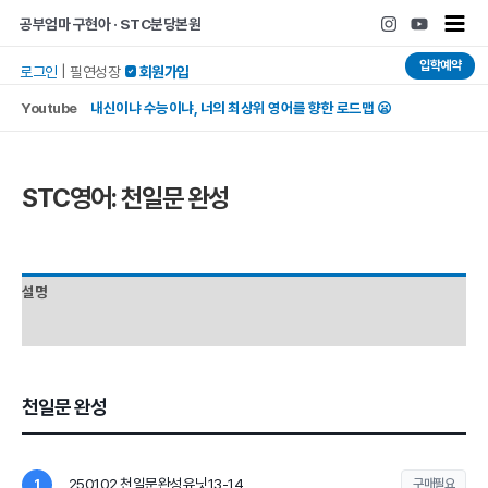
콘텐츠로
Main
공부엄마 구현아 · STC분당본원
건너뛰기
Men
입학예약
로그인
|
필연성장
 회원가입
Youtube
내신이냐 수능이냐, 너의 최상위 영어를 향한 로드맵 😦
STC영어: 천일문 완성
설명
후기 (0)
천일문 완성
250102 천일문완성유닛13-14
1
구매필요