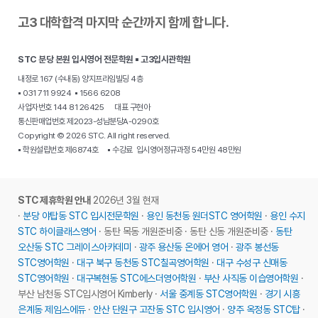
고3 대학합격 마지막 순간까지 함께 합니다.
STC 분당 본원 입시영어 전문학원 ▪ 고3입시관학원
내정로 167 (수내동) 양지프라임빌딩 4층
▪ 031 711 9924 ▪ 1566 6208
사업자번호 144 81 26425 대표 구현아
통신판매업번호 제2023-성남분당A-0290호
Copyright © 2026 STC. All right reserved.
▪ 학원설립번호 제6874호 ▪ 수강료 입시영어정규과정 54만원 48만원
STC 제휴학원 안내
2026년 3월 현재
·
분당 야탑동 STC 입시전문학원
·
용인 동천동 원더STC 영어학원
·
용인 수지
STC 하이클래스영어
· 동탄 목동 개원준비중 · 동탄 신동 개원준비중 ·
동탄
오산동 STC 그레이스아카데미
·
광주 용산동 온에어 영어
·
광주 봉선동
STC영어학원
·
대구 북구 동천동 STC칠곡영어학원
·
대구 수성구 신매동
STC영어학원
·
대구복현동 STC에스더영어학원
·
부산 사직동 이습영어학원
·
부산 남천동 STC입시영어 Kimberly ·
서울 중계동 STC영어학원
·
경기 시흥
은계동 제임스에듀
·
안산 단원구 고잔동 STC 입시영어
·
양주 옥정동 STC탑
·