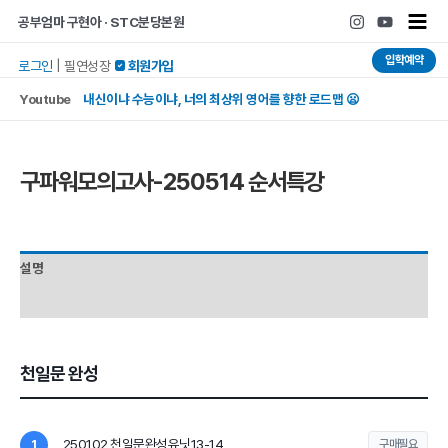
콘텐츠로
Main
공부엄마 구현아 · STC분당본원
건너뛰기
Men
입학예약
로그인
|
필연성장
 회원가입
Youtube
내신이냐 수능이냐, 너의 최상위 영어를 향한 로드맵 😦
구파워모의고사-250514 순서특강
설명
후기 (0)
천일문 완성
250102 천일문완성유닛13-14
1
구매필요