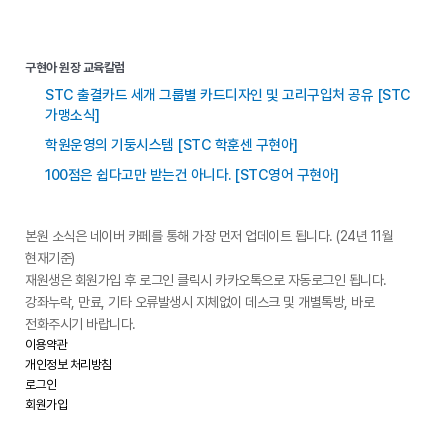
구현아 원장 교육칼럼
STC 출결카드 세개 그룹별 카드디자인 및 고리구입처 공유 [STC
가맹소식]
학원운영의 기둥시스템 [STC 학훈센 구현아]
100점은 쉽다고만 받는건 아니다. [STC영어 구현아]
본원 소식은 네이버 카페를 통해 가장 먼저 업데이트 됩니다. (24년 11월
현재기준)
재원생은 회원가입 후 로그인 클릭시 카카오톡으로 자동로그인 됩니다.
강좌누락, 만료, 기타 오류발생시 지체없이 데스크 및 개별톡방, 바로
전화주시기 바랍니다.
이용약관
개인정보 처리방침
로그인
회원가입