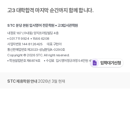
고3 대학합격 마지막 순간까지 함께 합니다.
STC 분당 본원 입시영어 전문학원 ▪ 고3입시관학원
내정로 167 (수내동) 양지프라임빌딩 4층
▪ 031 711 9924 ▪ 1566 6208
사업자번호 144 81 26425 대표 구현아
통신판매업번호 제2023-성남분당A-0290호
Copyright © 2026 STC. All right reserved.
▪ 학원설립번호 제6874호 ▪ 수강료 입시영어정규과정 54만원 48만원
STC 제휴학원 안내
2026년 3월 현재
·
분당 야탑동 STC 입시전문학원
·
용인 동천동 원더STC 영어학원
·
용인 수지
STC 하이클래스영어
· 동탄 목동 개원준비중 · 동탄 신동 개원준비중 ·
동탄
오산동 STC 그레이스아카데미
·
광주 용산동 온에어 영어
·
광주 봉선동
STC영어학원
·
대구 북구 동천동 STC칠곡영어학원
·
대구 수성구 신매동
STC영어학원
·
대구복현동 STC에스더영어학원
·
부산 사직동 이습영어학원
·
부산 남천동 STC입시영어 Kimberly ·
서울 중계동 STC영어학원
·
경기 시흥
은계동 제임스에듀
·
안산 단원구 고잔동 STC 입시영어
·
양주 옥정동 STC탑
·