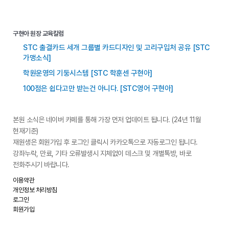
구현아 원장 교육칼럼
STC 출결카드 세개 그룹별 카드디자인 및 고리구입처 공유 [STC
가맹소식]
학원운영의 기둥시스템 [STC 학훈센 구현아]
100점은 쉽다고만 받는건 아니다. [STC영어 구현아]
본원 소식은 네이버 카페를 통해 가장 먼저 업데이트 됩니다. (24년 11월
현재기준)
재원생은 회원가입 후 로그인 클릭시 카카오톡으로 자동로그인 됩니다.
강좌누락, 만료, 기타 오류발생시 지체없이 데스크 및 개별톡방, 바로
전화주시기 바랍니다.
이용약관
개인정보 처리방침
로그인
회원가입