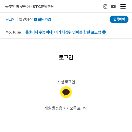
콘텐츠로
Main
공부엄마 구현아 · STC분당본원
건너뛰기
Men
입학예약
로그인
|
필연성장
 회원가입
Youtube
내신이냐 수능이냐, 너의 최상위 영어를 향한 로드맵 😦
로그인
소셜 로그인
재원생 전용 카카오톡 로그인