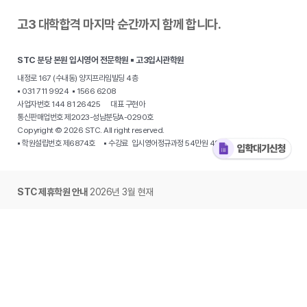
고3 대학합격 마지막 순간까지 함께 합니다.
STC 분당 본원 입시영어 전문학원 ▪ 고3입시관학원
내정로 167 (수내동) 양지프라임빌딩 4층
▪ 031 711 9924 ▪ 1566 6208
사업자번호 144 81 26425 대표 구현아
통신판매업번호 제2023-성남분당A-0290호
Copyright © 2026 STC. All right reserved.
▪ 학원설립번호 제6874호 ▪ 수강료 입시영어정규과정 54만원 48만원
STC 제휴학원 안내
2026년 3월 현재
·
분당 야탑동 STC 입시전문학원
·
용인 동천동 원더STC 영어학원
·
용인 수지
STC 하이클래스영어
· 동탄 목동 개원준비중 · 동탄 신동 개원준비중 ·
동탄
오산동 STC 그레이스아카데미
·
광주 용산동 온에어 영어
·
광주 봉선동
STC영어학원
·
대구 북구 동천동 STC칠곡영어학원
·
대구 수성구 신매동
STC영어학원
·
대구복현동 STC에스더영어학원
·
부산 사직동 이습영어학원
·
부산 남천동 STC입시영어 Kimberly ·
서울 중계동 STC영어학원
·
경기 시흥
은계동 제임스에듀
·
안산 단원구 고잔동 STC 입시영어
·
양주 옥정동 STC탑
·