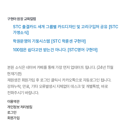
구현아 원장 교육칼럼
STC 출결카드 세개 그룹별 카드디자인 및 고리구입처 공유 [STC
가맹소식]
학원운영의 기둥시스템 [STC 학훈센 구현아]
100점은 쉽다고만 받는건 아니다. [STC영어 구현아]
본원 소식은 네이버 카페를 통해 가장 먼저 업데이트 됩니다. (24년 11월
현재기준)
재원생은 회원가입 후 로그인 클릭시 카카오톡으로 자동로그인 됩니다.
강좌누락, 만료, 기타 오류발생시 지체없이 데스크 및 개별톡방, 바로
전화주시기 바랍니다.
이용약관
개인정보 처리방침
로그인
회원가입