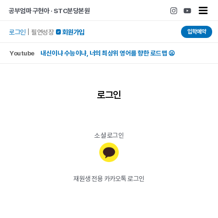
콘텐츠로
Main
공부엄마 구현아 · STC분당본원
건너뛰기
Men
입학예약
로그인
|
필연성장
 회원가입
Youtube
내신이냐 수능이냐, 너의 최상위 영어를 향한 로드맵 😦
로그인
소셜 로그인
재원생 전용 카카오톡 로그인