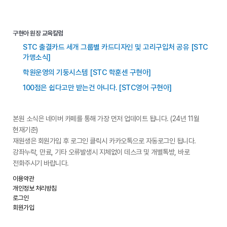
구현아 원장 교육칼럼
STC 출결카드 세개 그룹별 카드디자인 및 고리구입처 공유 [STC
가맹소식]
학원운영의 기둥시스템 [STC 학훈센 구현아]
100점은 쉽다고만 받는건 아니다. [STC영어 구현아]
본원 소식은 네이버 카페를 통해 가장 먼저 업데이트 됩니다. (24년 11월
현재기준)
재원생은 회원가입 후 로그인 클릭시 카카오톡으로 자동로그인 됩니다.
강좌누락, 만료, 기타 오류발생시 지체없이 데스크 및 개별톡방, 바로
전화주시기 바랍니다.
이용약관
개인정보 처리방침
로그인
회원가입