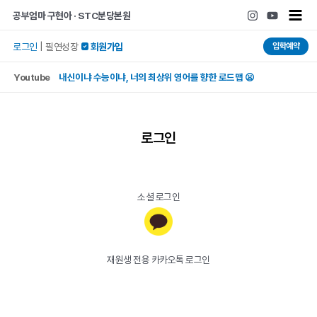
콘텐츠로
Main
공부엄마 구현아 · STC분당본원
건너뛰기
Men
입학예약
로그인
|
필연성장
 회원가입
Youtube
내신이냐 수능이냐, 너의 최상위 영어를 향한 로드맵 😦
로그인
소셜 로그인
재원생 전용 카카오톡 로그인