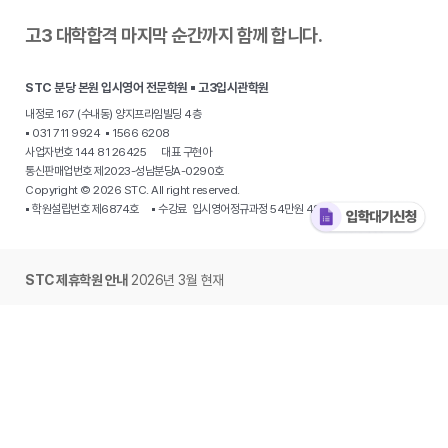
고3 대학합격 마지막 순간까지 함께 합니다.
STC 분당 본원 입시영어 전문학원 ▪ 고3입시관학원
내정로 167 (수내동) 양지프라임빌딩 4층
▪ 031 711 9924 ▪ 1566 6208
사업자번호 144 81 26425 대표 구현아
통신판매업번호 제2023-성남분당A-0290호
Copyright © 2026 STC. All right reserved.
▪ 학원설립번호 제6874호 ▪ 수강료 입시영어정규과정 54만원 48만원
STC 제휴학원 안내
2026년 3월 현재
·
분당 야탑동 STC 입시전문학원
·
용인 동천동 원더STC 영어학원
·
용인 수지
STC 하이클래스영어
· 동탄 목동 개원준비중 · 동탄 신동 개원준비중 ·
동탄
오산동 STC 그레이스아카데미
·
광주 용산동 온에어 영어
·
광주 봉선동
STC영어학원
·
대구 북구 동천동 STC칠곡영어학원
·
대구 수성구 신매동
STC영어학원
·
대구복현동 STC에스더영어학원
·
부산 사직동 이습영어학원
·
부산 남천동 STC입시영어 Kimberly ·
서울 중계동 STC영어학원
·
경기 시흥
은계동 제임스에듀
·
안산 단원구 고잔동 STC 입시영어
·
양주 옥정동 STC탑
·