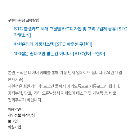
구현아 원장 교육칼럼
STC 출결카드 세개 그룹별 카드디자인 및 고리구입처 공유 [STC
가맹소식]
학원운영의 기둥시스템 [STC 학훈센 구현아]
100점은 쉽다고만 받는건 아니다. [STC영어 구현아]
본원 소식은 네이버 카페를 통해 가장 먼저 업데이트 됩니다. (24년 11월
현재기준)
재원생은 회원가입 후 로그인 클릭시 카카오톡으로 자동로그인 됩니다.
강좌누락, 만료, 기타 오류발생시 지체없이 데스크 및 개별톡방, 바로
전화주시기 바랍니다.
이용약관
개인정보 처리방침
로그인
회원가입