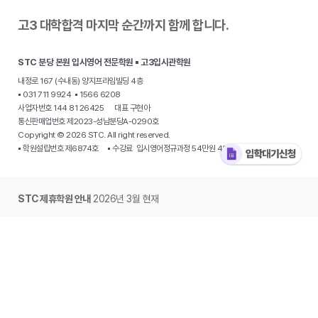
고3 대학합격 마지막 순간까지 함께 합니다.
STC 분당 본원 입시영어 전문학원 ▪ 고3입시관학원
내정로 167 (수내동) 양지프라임빌딩 4층
▪ 031 711 9924 ▪ 1566 6208
사업자번호 144 81 26425 대표 구현아
통신판매업번호 제2023-성남분당A-0290호
Copyright © 2026 STC. All right reserved.
▪ 학원설립번호 제6874호 ▪ 수강료 입시영어정규과정 54만원 48만원
STC 제휴학원 안내
2026년 3월 현재
·
분당 야탑동 STC 입시전문학원
·
용인 동천동 원더STC 영어학원
·
용인 수지
STC 하이클래스영어
· 동탄 목동 개원준비중 · 동탄 신동 개원준비중 ·
동탄
오산동 STC 그레이스아카데미
·
광주 용산동 온에어 영어
·
광주 봉선동
STC영어학원
·
대구 북구 동천동 STC칠곡영어학원
·
대구 수성구 신매동
STC영어학원
·
대구복현동 STC에스더영어학원
·
부산 사직동 이습영어학원
·
부산 남천동 STC입시영어 Kimberly ·
서울 중계동 STC영어학원
·
경기 시흥
은계동 제임스에듀
·
안산 단원구 고잔동 STC 입시영어
·
양주 옥정동 STC탑
·