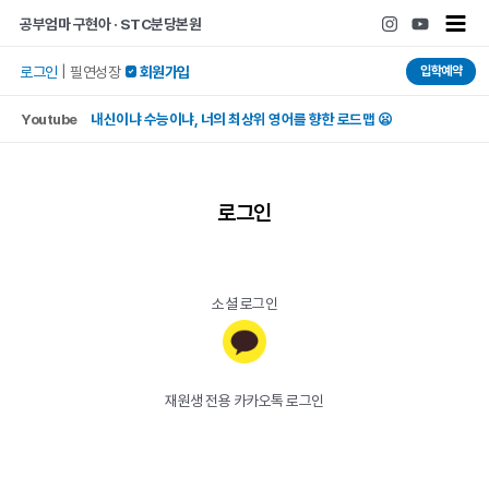
콘텐츠로
Main
공부엄마 구현아 · STC분당본원
건너뛰기
Men
입학예약
로그인
|
필연성장
 회원가입
Youtube
내신이냐 수능이냐, 너의 최상위 영어를 향한 로드맵 😦
로그인
소셜 로그인
재원생 전용 카카오톡 로그인