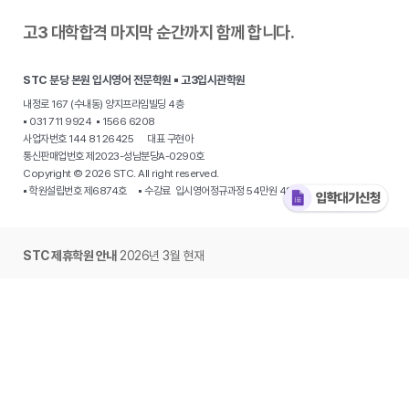
고3 대학합격 마지막 순간까지 함께 합니다.
STC 분당 본원 입시영어 전문학원 ▪ 고3입시관학원
내정로 167 (수내동) 양지프라임빌딩 4층
▪ 031 711 9924 ▪ 1566 6208
사업자번호 144 81 26425 대표 구현아
통신판매업번호 제2023-성남분당A-0290호
Copyright © 2026 STC. All right reserved.
▪ 학원설립번호 제6874호 ▪ 수강료 입시영어정규과정 54만원 48만원
STC 제휴학원 안내
2026년 3월 현재
·
분당 야탑동 STC 입시전문학원
·
용인 동천동 원더STC 영어학원
·
용인 수지
STC 하이클래스영어
· 동탄 목동 개원준비중 · 동탄 신동 개원준비중 ·
동탄
오산동 STC 그레이스아카데미
·
광주 용산동 온에어 영어
·
광주 봉선동
STC영어학원
·
대구 북구 동천동 STC칠곡영어학원
·
대구 수성구 신매동
STC영어학원
·
대구복현동 STC에스더영어학원
·
부산 사직동 이습영어학원
·
부산 남천동 STC입시영어 Kimberly ·
서울 중계동 STC영어학원
·
경기 시흥
은계동 제임스에듀
·
안산 단원구 고잔동 STC 입시영어
·
양주 옥정동 STC탑
·