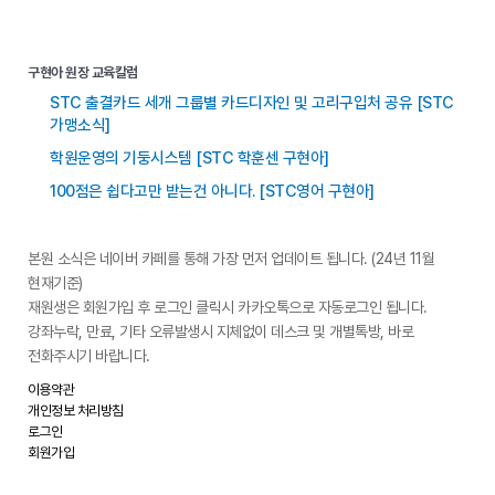
구현아 원장 교육칼럼
STC 출결카드 세개 그룹별 카드디자인 및 고리구입처 공유 [STC
가맹소식]
학원운영의 기둥시스템 [STC 학훈센 구현아]
100점은 쉽다고만 받는건 아니다. [STC영어 구현아]
본원 소식은 네이버 카페를 통해 가장 먼저 업데이트 됩니다. (24년 11월
현재기준)
재원생은 회원가입 후 로그인 클릭시 카카오톡으로 자동로그인 됩니다.
강좌누락, 만료, 기타 오류발생시 지체없이 데스크 및 개별톡방, 바로
전화주시기 바랍니다.
이용약관
개인정보 처리방침
로그인
회원가입