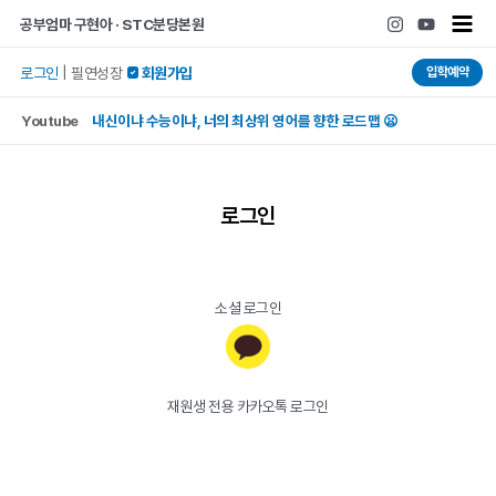
콘텐츠로
Main
공부엄마 구현아 · STC분당본원
건너뛰기
Men
입학예약
로그인
|
필연성장
 회원가입
Youtube
내신이냐 수능이냐, 너의 최상위 영어를 향한 로드맵 😦
로그인
소셜 로그인
재원생 전용 카카오톡 로그인