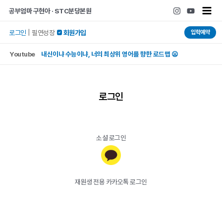
콘텐츠로
Main
공부엄마 구현아 · STC분당본원
건너뛰기
Men
입학예약
로그인
|
필연성장
 회원가입
Youtube
내신이냐 수능이냐, 너의 최상위 영어를 향한 로드맵 😦
로그인
소셜 로그인
재원생 전용 카카오톡 로그인