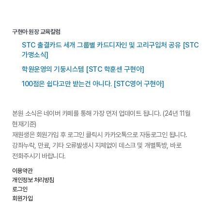
구현아 원장 교육칼럼
STC 출결카드 세개 그룹별 카드디자인 및 고리구입처 공유 [STC
가맹소식]
학원운영의 기둥시스템 [STC 학훈센 구현아]
100점은 쉽다고만 받는건 아니다. [STC영어 구현아]
본원 소식은 네이버 카페를 통해 가장 먼저 업데이트 됩니다. (24년 11월
현재기준)
재원생은 회원가입 후 로그인 클릭시 카카오톡으로 자동로그인 됩니다.
강좌누락, 만료, 기타 오류발생시 지체없이 데스크 및 개별톡방, 바로
전화주시기 바랍니다.
이용약관
개인정보 처리방침
로그인
회원가입