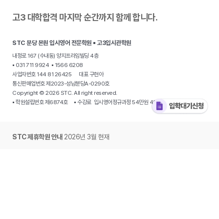
고3 대학합격 마지막 순간까지 함께 합니다.
STC 분당 본원 입시영어 전문학원 ▪ 고3입시관학원
내정로 167 (수내동) 양지프라임빌딩 4층
▪ 031 711 9924 ▪ 1566 6208
사업자번호 144 81 26425 대표 구현아
통신판매업번호 제2023-성남분당A-0290호
Copyright © 2026 STC. All right reserved.
▪ 학원설립번호 제6874호 ▪ 수강료 입시영어정규과정 54만원 48만원
STC 제휴학원 안내
2026년 3월 현재
·
분당 야탑동 STC 입시전문학원
·
용인 동천동 원더STC 영어학원
·
용인 수지
STC 하이클래스영어
· 동탄 목동 개원준비중 · 동탄 신동 개원준비중 ·
동탄
오산동 STC 그레이스아카데미
·
광주 용산동 온에어 영어
·
광주 봉선동
STC영어학원
·
대구 북구 동천동 STC칠곡영어학원
·
대구 수성구 신매동
STC영어학원
·
대구복현동 STC에스더영어학원
·
부산 사직동 이습영어학원
·
부산 남천동 STC입시영어 Kimberly ·
서울 중계동 STC영어학원
·
경기 시흥
은계동 제임스에듀
·
안산 단원구 고잔동 STC 입시영어
·
양주 옥정동 STC탑
·