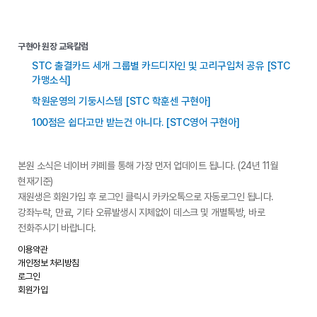
구현아 원장 교육칼럼
STC 출결카드 세개 그룹별 카드디자인 및 고리구입처 공유 [STC
가맹소식]
학원운영의 기둥시스템 [STC 학훈센 구현아]
100점은 쉽다고만 받는건 아니다. [STC영어 구현아]
본원 소식은 네이버 카페를 통해 가장 먼저 업데이트 됩니다. (24년 11월
현재기준)
재원생은 회원가입 후 로그인 클릭시 카카오톡으로 자동로그인 됩니다.
강좌누락, 만료, 기타 오류발생시 지체없이 데스크 및 개별톡방, 바로
전화주시기 바랍니다.
이용약관
개인정보 처리방침
로그인
회원가입