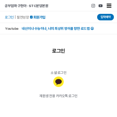
콘텐츠로
Main
공부엄마 구현아 · STC분당본원
건너뛰기
Men
입학예약
로그인
|
필연성장
 회원가입
Youtube
내신이냐 수능이냐, 너의 최상위 영어를 향한 로드맵 😦
로그인
소셜 로그인
재원생 전용 카카오톡 로그인