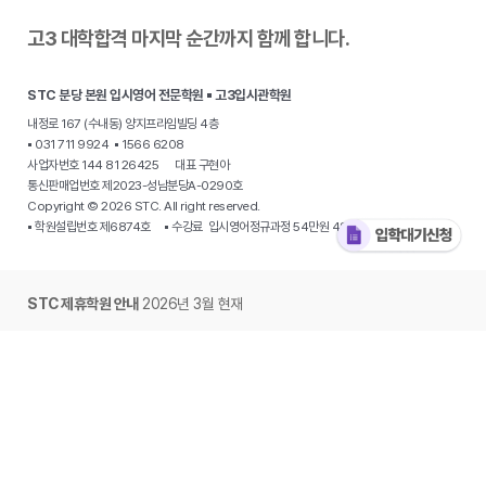
고3 대학합격 마지막 순간까지 함께 합니다.
STC 분당 본원 입시영어 전문학원 ▪ 고3입시관학원
내정로 167 (수내동) 양지프라임빌딩 4층
▪ 031 711 9924 ▪ 1566 6208
사업자번호 144 81 26425 대표 구현아
통신판매업번호 제2023-성남분당A-0290호
Copyright © 2026 STC. All right reserved.
▪ 학원설립번호 제6874호 ▪ 수강료 입시영어정규과정 54만원 48만원
STC 제휴학원 안내
2026년 3월 현재
·
분당 야탑동 STC 입시전문학원
·
용인 동천동 원더STC 영어학원
·
용인 수지
STC 하이클래스영어
· 동탄 목동 개원준비중 · 동탄 신동 개원준비중 ·
동탄
오산동 STC 그레이스아카데미
·
광주 용산동 온에어 영어
·
광주 봉선동
STC영어학원
·
대구 북구 동천동 STC칠곡영어학원
·
대구 수성구 신매동
STC영어학원
·
대구복현동 STC에스더영어학원
·
부산 사직동 이습영어학원
·
부산 남천동 STC입시영어 Kimberly ·
서울 중계동 STC영어학원
·
경기 시흥
은계동 제임스에듀
·
안산 단원구 고잔동 STC 입시영어
·
양주 옥정동 STC탑
·