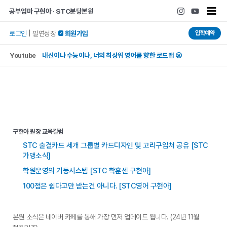
콘텐츠로
Main
공부엄마 구현아 · STC분당본원
건너뛰기
Men
입학예약
로그인
|
필연성장
 회원가입
Youtube
내신이냐 수능이냐, 너의 최상위 영어를 향한 로드맵 😦
구현아 원장 교육칼럼
STC 출결카드 세개 그룹별 카드디자인 및 고리구입처 공유 [STC
가맹소식]
학원운영의 기둥시스템 [STC 학훈센 구현아]
100점은 쉽다고만 받는건 아니다. [STC영어 구현아]
본원 소식은 네이버 카페를 통해 가장 먼저 업데이트 됩니다. (24년 11월