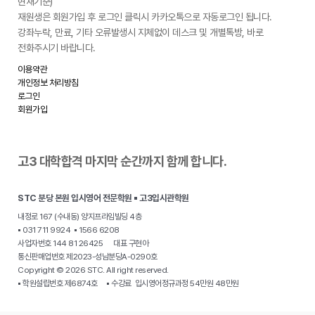
현재기준)
재원생은 회원가입 후 로그인 클릭시 카카오톡으로 자동로그인 됩니다.
강좌누락, 만료, 기타 오류발생시 지체없이 데스크 및 개별톡방, 바로
전화주시기 바랍니다.
이용약관
개인정보 처리방침
로그인
회원가입
고3 대학합격 마지막 순간까지 함께 합니다.
STC 분당 본원 입시영어 전문학원 ▪ 고3입시관학원
내정로 167 (수내동) 양지프라임빌딩 4층
▪ 031 711 9924 ▪ 1566 6208
사업자번호 144 81 26425 대표 구현아
통신판매업번호 제2023-성남분당A-0290호
Copyright © 2026 STC. All right reserved.
▪ 학원설립번호 제6874호 ▪ 수강료 입시영어정규과정 54만원 48만원