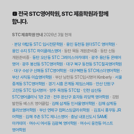
 전국 STC영어학원, STC 제휴학원과 함께
합니다.
STC 제휴학원 안내
2026년 3월 현재
·
분당 야탑동 STC 입시전문학원
·
용인 동천동 원더STC 영어학원
·
용인 수지 STC 하이클래스영어
· 동탄 목동 개원준비중 · 동탄 신동
개원준비중 ·
동탄 오산동 STC 그레이스아카데미
·
광주 용산동 온에어
영어
·
광주 봉선동 STC영어학원
·
대구 북구 동천동 STC칠곡영어학원
·
대구 수성구 신매동 STC영어학원
·
대구복현동 STC에스더영어학원
·
부산 사직동 이습영어학원
· 부산 남천동 STC입시영어 Kimberly ·
서울
중계동 STC영어학원
·
경기 시흥 은계동 제임스에듀
·
안산 단원구
고잔동 STC 입시영어
·
양주 옥정동 STC탑
·
인천 삼산동
STC영어클리닉 1관 2관
·
전주 완산구 효자동 리딩맥 영어학원
· 강원
발한동 베스트 영어클럽 ·
김해 삼계동 인서울영어학원
·
김해 삼계동
올리브영어학원
·
부산 연제구 컴퍼스잉글리쉬학원
·
김포시 풍무동 JR
어학원
·
김해 주촌 STC 제니스영어
·
충남 내포신도시 SAME
아카데미
·
여수시 여서동 김광복 영어학원
·
여수시 웅천동 머스트
영어학원