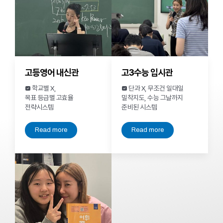
고등영어 내신관
고3수능 입시관
 학교별 X,
 단과 X, 무조건 일대일
목표 등급별 고효율
밀착지도, 수능 그날까지
전략시스템
준비된 시스템
Read more
Read more