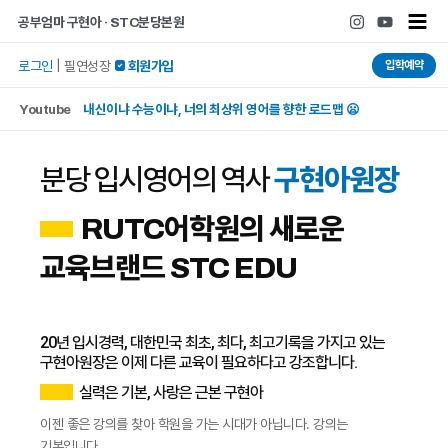
콘텐츠로
Main
공부엄마 구현아 · STC분당본원
건너뛰기
Men
입학예약
로그인
|
필연성장
 회원가입
Youtube
내신이냐 수능이냐, 너의 최상위 영어를 향한 로드맵 😦
분당 입시영어의 역사
구현아원장
RUTC어학원의 새로운
교육브랜드 STC EDU
20년 입시경력, 대한민국 최초, 최다, 최고기록을 가지고 있는
구현아원장은 이제 다른 교육이 필요하다고 강조합니다.
실력은 기본, 사랑은 근본 구현아
이젠 좋은 강의를 찾아 학원을 가는 시대가 아닙니다. 강의는
기본입니다.