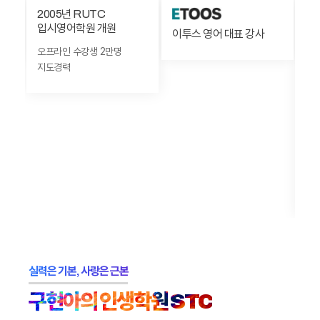
2005년 RUTC
S
입시영어학원 개원
이투스 영어 대표 강사
오
만
오프라인 수강생 2만명
지도경력
전
함
구
20
1등
학교
다
배출
실력은 기본, 사랑은 근본
구현아의 인생학원 STC