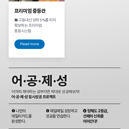
프리미엄 중등관
 고등내신 상위 5%를 미리
확보하는 프리미엄
중등시스템
Read more
어·공·제·성
어차피 해야하는 공부라면 제대로 성공해보자!
어·공·제·성 입시성공 프로젝트
❶ 나만의
❷ 매일매일 성장하고
❸ 망해도 2등급,
데일리카드를
성공을 연습한다.
선배의 신화를
완성한다.
이어간다!